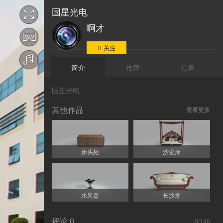
国星光电
啊才
关注
简介
推荐
信息
国星光电
其他作品
查看更多
床头柜
沙发床
水果盘
长沙发
评论
0
0
/140