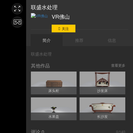
联盛水处理
VR佛山
关注
简介
推荐
信息
联盛水处理
其他作品
查看更多
床头柜
沙发床
水果盘
长沙发
评论
0
0
/140